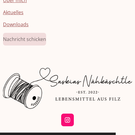
Über mich
Aktuelles
Downloads
Nachricht schicken
I
n
s