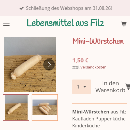
Zum
Schließung des Webshops am 31.08.26!
Hauptinhalt
springen
Lebensmittel aus Filz
Mini-Würstchen
1,50 €
zzgl.
Versandkosten
In den
Warenkorb
Mini-Würstchen
aus Filz
Kaufladen Puppenküche
Kinderküche