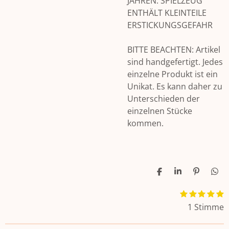
JAHREN. SPIELZEUG
ENTHÄLT KLEINTEILE
ERSTICKUNGSGEFAHR
BITTE BEACHTEN: Artikel
sind handgefertigt. Jedes
einzelne Produkt ist ein
Unikat. Es kann daher zu
Unterschieden der
einzelnen Stücke
kommen.
T
T
P
T
e
e
i
e
i
i
n
i
1
2
3
4
5
B
B
l
l
i
l
S
S
S
S
S
e
e
1 Stimme
e
e
t
e
t
t
t
t
t
n
n
n
e
e
e
e
e
w
r
r
r
r
r
e