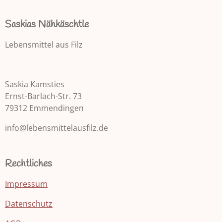
e
n
n
n
n
n
r
e
e
e
e
r
t
Saskias Nähkäschtle
t
u
u
n
Lebensmittel aus Filz
n
g
g
a
:
b
Saskia Kamsties
5
s
Ernst-Barlach-Str. 73
e
S
n
79312 Emmendingen
t
d
e
info@lebensmittelausfilz.de
e
r
n
n
e
Rechtliches
Impressum
Datenschutz