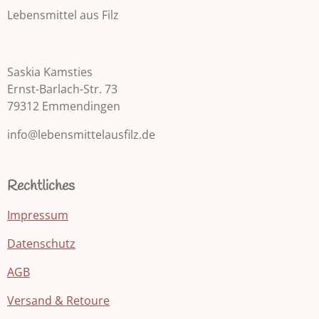
u
n
Lebensmittel aus Filz
n
g
g
a
:
b
Saskia Kamsties
5
s
Ernst-Barlach-Str. 73
e
S
n
79312 Emmendingen
t
d
e
info@lebensmittelausfilz.de
e
r
n
n
e
Rechtliches
Impressum
Datenschutz
AGB
Versand & Retoure