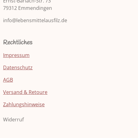
Ernst-Barlach-Str. 73
e
.
n
79312 Emmendingen
5
d
S
info@lebensmittelausfilz.de
e
t
n
e
r
Rechtliches
n
e
Impressum
Datenschutz
AGB
Versand & Retoure
Zahlungshinweise
Widerruf