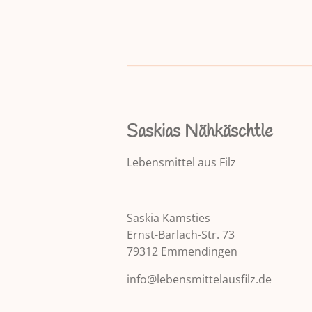
B
e
w
e
r
t
u
n
Saskias Nähkäschtle
g
:
Lebensmittel aus Filz
5
S
t
Saskia Kamsties
e
Ernst-Barlach-Str. 73
r
79312 Emmendingen
n
e
info@lebensmittelausfilz.de