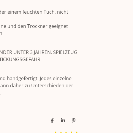
der einem feuchten Tuch, nicht
ine und den Trockner geeignet
en
NDER UNTER 3 JAHREN. SPIELZEUG
RSTICKUNGSGEFAHR.
nd handgefertigt. Jedes einzelne
s kann daher zu Unterschieden der
.
T
T
P
e
e
i
i
i
n