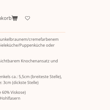
nkorb
dunkelbraunem/cremefarbenem
/Spieleküche/Puppenküche oder
t sichtbarem Knochenansatz und
ls ca.: 5,5cm (breiteste Stelle),
: 3cm (dickste Stelle)
le 60% Viskose)
 Hohlfasern